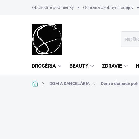
Prejsť
Obchodné podmienky
Ochrana osobných údajov
na
obsah
DROGÉRIA
BEAUTY
ZDRAVIE
H
Domov
DOM A KANCELÁRIA
Dom a domáce pot