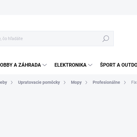
Hľadať
OBBY A ZÁHRADA
ELEKTRONIKA
ŠPORT A OUTD
reby
Upratovacie pomôcky
Mopy
Profesionálne
Fi