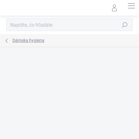
Prejsť
na
obsah
Hľadať
Dámska hygiena