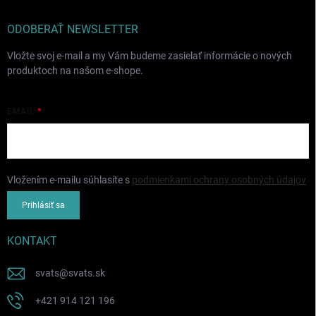
ODOBERAŤ NEWSLETTER
Vložte svoj e-mail a my Vám budeme zasielať informácie o nových
produktoch na našom e-shope.
EMAIL
Vložením e-mailu súhlasíte s
podmienkami ochrany osobných údajov
Prihlásiť sa
KONTAKT
svats
@
svats.sk
+421 914 121 196