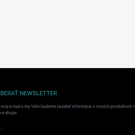
BERAŤ NEWSLETTER
 svoj e-mail a my Vám budeme zasielať informácie o nových produktoch 
 e-shope.