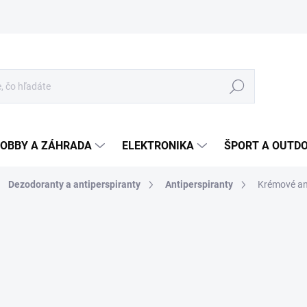
Hľadať
OBBY A ZÁHRADA
ELEKTRONIKA
ŠPORT A OUTD
Dezodoranty a antiperspiranty
Antiperspiranty
Krémové an