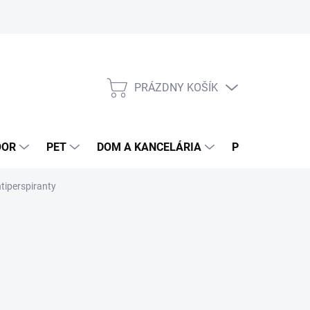
PRÁZDNY KOŠÍK
NÁKUPNÝ
KOŠÍK
OOR
PET
DOM A KANCELÁRIA
POTRAVINY
tiperspiranty