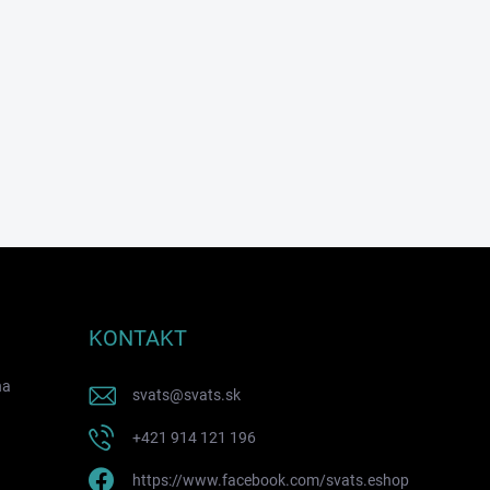
KONTAKT
na
svats
@
svats.sk
+421 914 121 196
https://www.facebook.com/svats.eshop