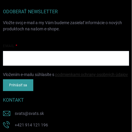
ODOBERAŤ NEWSLETTER
Vložte svoj e-mail a my Vám budeme zasielať informácie o nových
produktoch na našom e-shope.
EMAIL
Vložením e-mailu súhlasíte s
podmienkami ochrany osobných údajov
Prihlásiť sa
KONTAKT
svats
@
svats.sk
+421 914 121 196