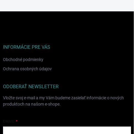
Z
á
p
ä
t
i
INFORMÁCIE PRE VÁS
e
Obchodné podmienky
Ochrana osobných údajov
ODOBERAŤ NEWSLETTER
Vložte svoj e-mail a my Vám budeme zasielať informácie o nových
produktoch na našom e-shope.
EMAIL