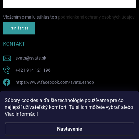
Vložením e-mailu súhlasíte s
podmienkami ochrany osobných údajov
Prihlásiť sa
KONTAKT
svats
@
svats.sk
+421 914 121 196
https://www.facebook.com/svats.eshop
PRIJÍMAME ONLINE PLATBY
Súbory cookies a ďalšie technológie používame pre čo
najlepší užívateľský komfort. Tu si ich môžete vybrať alebo
Viac informácií
Nastavenie