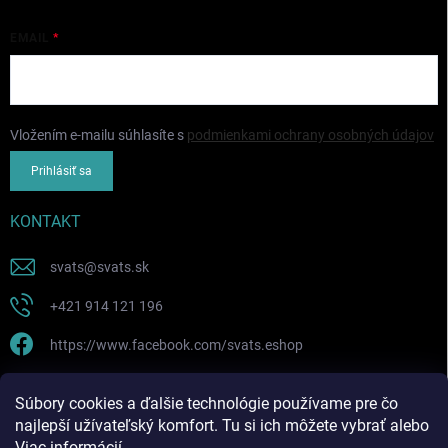
EMAIL
Vložením e-mailu súhlasíte s
podmienkami ochrany osobných údajov
Prihlásiť sa
KONTAKT
svats
@
svats.sk
+421 914 121 196
https://www.facebook.com/svats.eshop
PRIJÍMAME ONLINE PLATBY
Súbory cookies a ďalšie technológie používame pre čo
najlepší užívateľský komfort. Tu si ich môžete vybrať alebo
Viac informácií