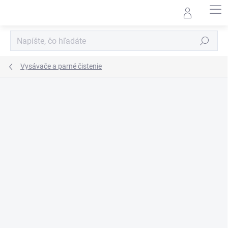
Prejsť
na
obsah
Hľadať
Vysávače a parné čistenie