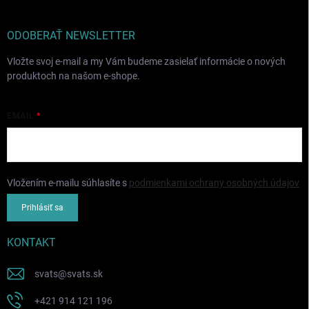
ODOBERAŤ NEWSLETTER
Vložte svoj e-mail a my Vám budeme zasielať informácie o nových
produktoch na našom e-shope.
EMAIL
Vložením e-mailu súhlasíte s
podmienkami ochrany osobných údajov
Prihlásiť sa
KONTAKT
svats
@
svats.sk
+421 914 121 196