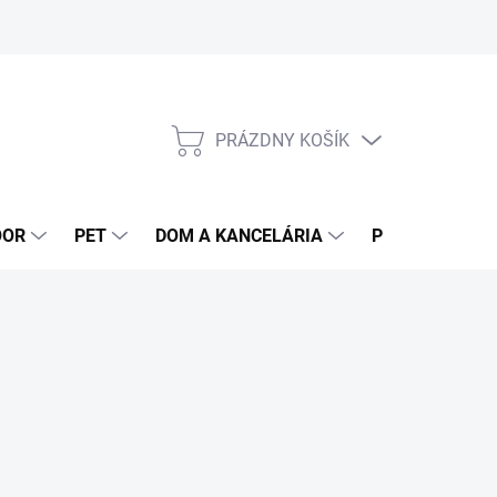
PRÁZDNY KOŠÍK
NÁKUPNÝ
KOŠÍK
OOR
PET
DOM A KANCELÁRIA
POTRAVINY