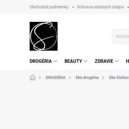
Prejsť
Obchodné podmienky
Ochrana osobných údajov
na
obsah
DROGÉRIA
BEAUTY
ZDRAVIE
H
Domov
DROGÉRIA
Eko drogéria
Eko čistia