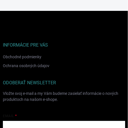
Z
á
p
ä
t
i
INFORMÁCIE PRE VÁS
e
Obchodné podmienky
Ochrana osobných údajov
ODOBERAŤ NEWSLETTER
Vložte svoj e-mail a my Vám budeme zasielať informácie o nových
produktoch na našom e-shope.
EMAIL