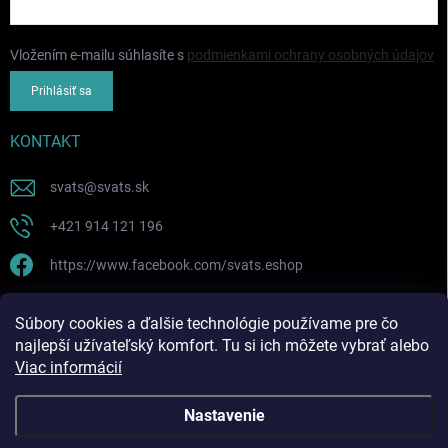
Vložením e-mailu súhlasíte s
podmienkami ochrany osobných údajov
Prihlásiť sa
KONTAKT
svats
@
svats.sk
+421 914 121 196
https://www.facebook.com/svats.eshop
PRIJÍMAME ONLINE PLATBY
Súbory cookies a ďalšie technológie používame pre čo
najlepší užívateľský komfort. Tu si ich môžete vybrať alebo
Viac informácií
Nastavenie