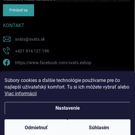
Prihlásiť sa
KONTAKT
svats
@
svats.sk
+421 914 121 196
https://www.facebook.com/svats.eshop
PRIJÍMAME ONLINE PLATBY
Súbory cookies a ďalšie technológie používame pre čo
najlepší užívateľský komfort. Tu si ich môžete vybrať alebo
Viac informácií
Nastavenie
Copyright 2026
SVATS SK ! eshop
. Všetky práva vyhradené.
Odmietnuť
Súhlasím
Vytvoril Shoptet