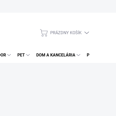
PRÁZDNY KOŠÍK
NÁKUPNÝ
KOŠÍK
OOR
PET
DOM A KANCELÁRIA
POTRAVINY