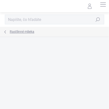
Prejsť
na
obsah
Hľadať
Rastlinné mlieka