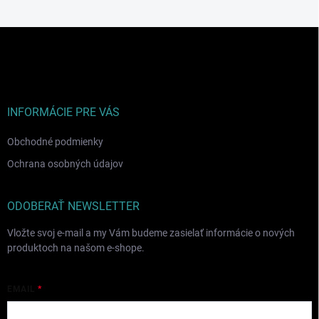
Z
á
p
ä
t
i
INFORMÁCIE PRE VÁS
e
Obchodné podmienky
Ochrana osobných údajov
ODOBERAŤ NEWSLETTER
Vložte svoj e-mail a my Vám budeme zasielať informácie o nových
produktoch na našom e-shope.
EMAIL