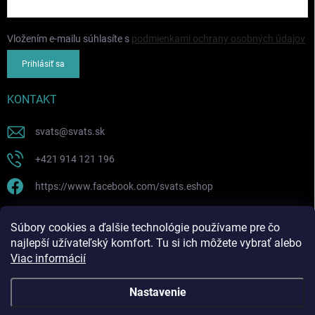
Vložením e-mailu súhlasíte s
podmienkami ochrany osobných údajov
Prihlásiť sa
KONTAKT
svats
@
svats.sk
+421 914 121 196
https://www.facebook.com/svats.eshop
PRIJÍMAME ONLINE PLATBY
Súbory cookies a ďalšie technológie používame pre čo
najlepší užívateľský komfort. Tu si ich môžete vybrať alebo
Viac informácií
Nastavenie