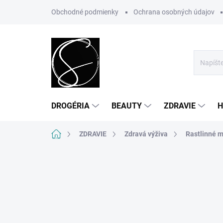
Prejsť
Obchodné podmienky
Ochrana osobných údajov
na
obsah
DROGÉRIA
BEAUTY
ZDRAVIE
H
Domov
ZDRAVIE
Zdravá výživa
Rastlinné m