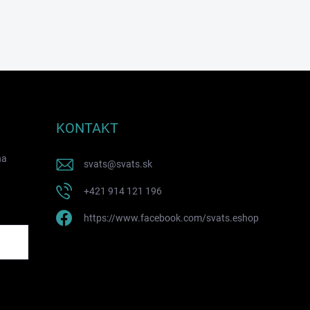
KONTAKT
na
svats
@
svats.sk
+421 914 121 196
https://www.facebook.com/svats.eshop