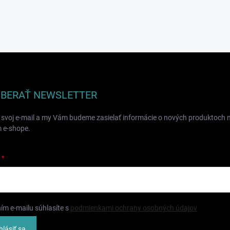
BERAŤ NEWSLETTER
 svoj e-mail a my Vám budeme zasielať informácie o nových produktoch 
 e-shope.
ím e-mailu súhlasíte s
podmienkami ochrany osobných údajov
hlásiť sa