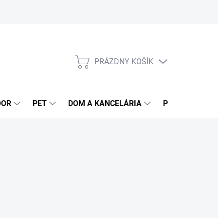
PRÁZDNY KOŠÍK
NÁKUPNÝ
KOŠÍK
OOR
PET
DOM A KANCELÁRIA
POTRAVINY