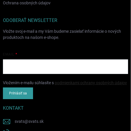
Ochrana osobných údajov
ODOBERAŤ NEWSLETTER
Vložte svoj e-mail a my Vám budeme zasielať informácie o nových
produktoch na našom e-shope.
EMAIL
Vložením e-mailu súhlasíte s
podmienkami ochrany osobných údajov
Prihlásiť sa
KONTAKT
svats
@
svats.sk