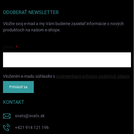
ODOBERAŤ NEWSLETTER
Vložte svoj e-mail a my Vám budeme zasielať informácie o nových
produktoch na našom e-shope.
EMAIL
Vložením e-mailu súhlasíte s
podmienkami ochrany osobných údajov
Prihlásiť sa
KONTAKT
svats
@
svats.sk
+421 914 121 196