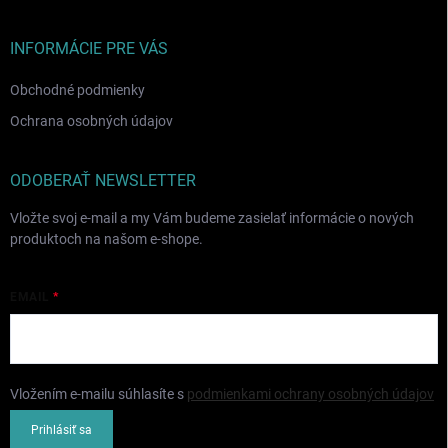
ä
t
i
INFORMÁCIE PRE VÁS
e
Obchodné podmienky
Ochrana osobných údajov
ODOBERAŤ NEWSLETTER
Vložte svoj e-mail a my Vám budeme zasielať informácie o nových
produktoch na našom e-shope.
EMAIL
Vložením e-mailu súhlasíte s
podmienkami ochrany osobných údajov
Prihlásiť sa